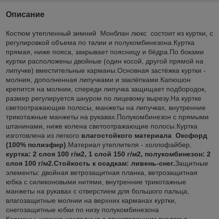
Описание
Костюм утепленный зимний Монблан люкс состоит из куртки, с
регулировкой объема по талии и полукомбинезона.Куртка
прямая, ниже пояса, закрывает поясницу и бёдра.По боками
куртки расположены двойные (один косой, другой прямой на
липучке) вместительные карманы.Основная застёжка куртки -
молния, дополненная липучками и заклёпками.Капюшон
крепится на молнии, спереди липучка защищает подбородок,
размер регулируется шнуром по лицевому вырезу.На куртке
светоотражающие полосы, манжеты на липучках, внутренние
трикотажные манжеты на рукавах.Полукомбинезон с прямыми
штанинами, ниже колена светоотражающие полосы.Куртка
изготовлена из легкого
влагостойкого материала Оксфорд
(100% полиэфир)
.Материал утеплителя - холлофайбер,
куртка: 2 слоя 100 г/м2, 1 слой 150 г/м2, полукомбинезон: 2
слоя 100 г/м2.Стойкость к осадкам: ливень-снег.
Защитные
элементы: двойная ветрозащитная планка, ветрозащитная
юбка с силиконовыми нитями, внутренние трикотажные
манжеты на рукавах с отверстием для большого пальца,
влагозащитные молнии на верхних карманах куртки,
снегозащитные юбки по низу полукомбинезона
Карманы: нижние накладные с двухсторонним входом с