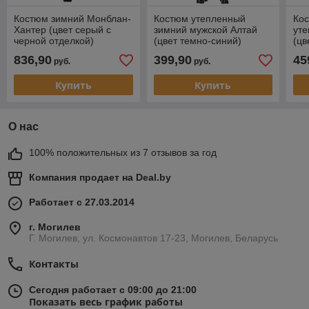
Костюм зимний Монблан-
Костюм утепленный
Ко
Хантер (цвет серый с
зимний мужской Алтай
уте
черной отделкой)
(цвет темно-синий)
(цв
отд
836,90
399,90
45
руб.
руб.
Купить
Купить
О нас
100% положительных из 7 отзывов за год
Компания продает на
Deal.by
Работает с 27.03.2014
г. Могилев
Г. Могилев, ул. Космонавтов 17-23, Могилев, Беларусь
Контакты
Сегодня работает с 09:00 до 21:00
Показать весь график работы