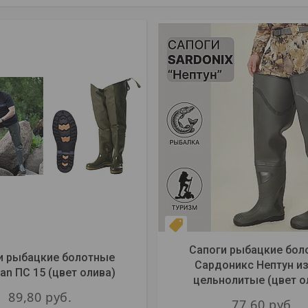
ХИТ РЫБАКОВ
Сапоги рыбацкие бол
и рыбацкие болотные
Сардоникс Нептун и
n ПС 15 (цвет олива)
цельнолитые (цвет о
89,80
руб.
77,60
руб.