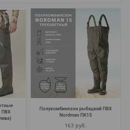
отные
Полукомбинезон рыбацкий ПВХ
з ПВХ
Nordman ПК15
лива)
163
руб.