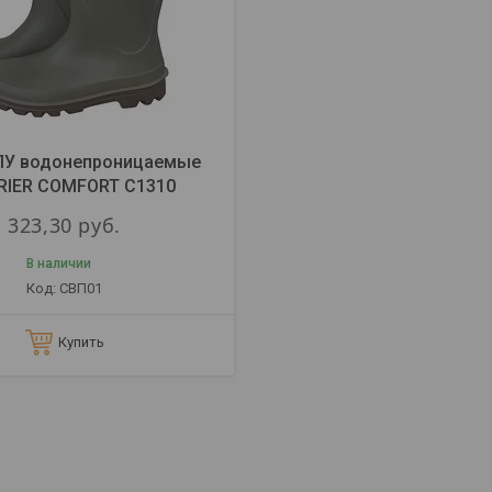
ПУ водонепроницаемые
RIER COMFORT С1310
323,30
руб.
В наличии
СВП01
Купить