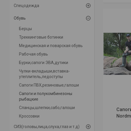
Спецодежда
Обувь
Берцы
Треккинговые ботинки
Медицинская и поварская обувь
Рабочая обувь
Бурки,сапоги ЭВА,дутики
Чулки-вкладыши,вставка-
утеплитель,ледоступы
Сапоги ПВХ,резиновые,галоши
Сапоги и полукомбинезоны
рыбацкие
Сланцы,шлепки,сабо,галоши
Сапог
Nordma
Кроссовки
СИЗ(головы,лица,слуха,глаз и т.д)