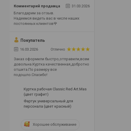
Комментарий продавца
31.03.2026
Благодарим за отзыв.
Надеемся видеть вас в числе наших
постоянных клиентов🌹
Покупатель
16.03.2026
Отлично
Заказ оформили быстро,отправили,всем
довольна.Куртка качественная,добротно
отшита.По размеру все
подошло.Спасибо!
Куртка рабочая Classic Red Art.Mas
(цвет графит)
Фартук универсальный для
персонала (цвет красный)
Хорошее обслуживание