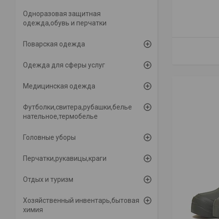
Одноразовая защитная
одежда,обувь и перчатки
Поварская одежда
Одежда для сферы услуг
Медицинская одежда
Футболки,свитера,рубашки,белье
нательное,термобелье
Головные уборы
Перчатки,рукавицы,краги
Отдых и туризм
Хозяйственный инвентарь,бытовая
химия