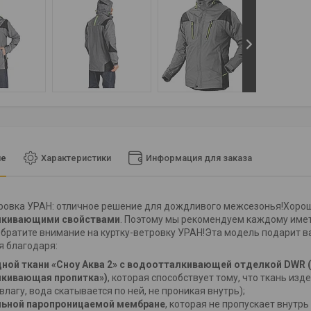
ие
Характеристики
Информация для заказа
ровка УРАН: отличное решение для дождливого межсезонья!Хоро
лкивающими свойствами
. Поэтому мы рекомендуем каждому иметь
братите внимание на куртку-ветровку УРАН!Эта модель подарит 
я благодаря:
ой ткани «Сноу Аква 2» с водоотталкивающей отделкой DWR («d
кивающая пропитка»)
, которая способствует тому, что ткань из
влагу, вода скатывается по ней, не проникая внутрь);
ьной паропроницаемой мембране
, которая не пропускает внутр