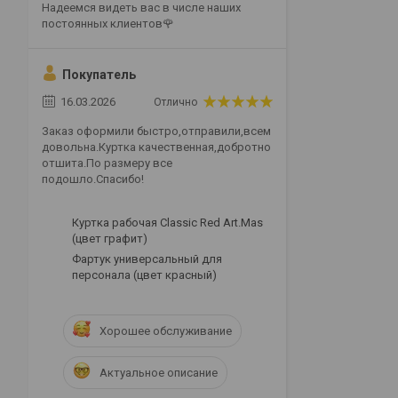
Надеемся видеть вас в числе наших
постоянных клиентов🌹
Покупатель
16.03.2026
Отлично
Заказ оформили быстро,отправили,всем
довольна.Куртка качественная,добротно
отшита.По размеру все
подошло.Спасибо!
Куртка рабочая Classic Red Art.Mas
(цвет графит)
Фартук универсальный для
персонала (цвет красный)
Хорошее обслуживание
Актуальное описание