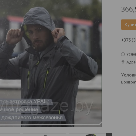
366,
Купи
+375 (3
Усло
Адре
возвра