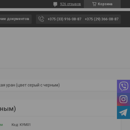
926 отзывов
Корзина
чие документов
+375 (33) 916-08-87
+375 (29) 366-08-87
ая уран (цвет серый с черным)
рным)
ии
Код:
КУМ01