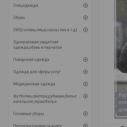
Спецодежда
Обувь
СИЗ(головы,лица,слуха,глаз и т.д)
Одноразовая защитная
одежда,обувь и перчатки
Поварская одежда
Одежда для сферы услуг
Медицинская одежда
Футболки,свитера,рубашки,белье
нательное,термобелье
Головные уборы
Перчатки,рукавицы,краги