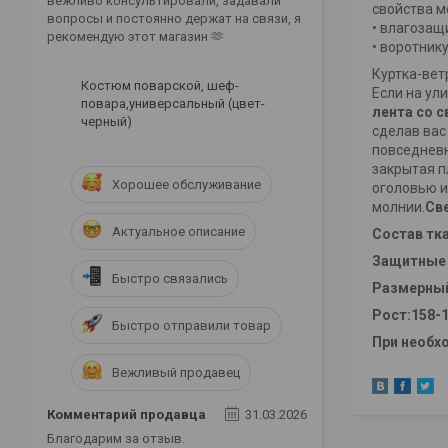
вежливо консультировали, задавали
свойства м
вопросы и постоянно держат на связи, я
• влагозащ
рекомендую этот магазин 🫶
• воротник
Куртка-вет
Костюм поварской, шеф-
Если на ул
повара,универсальный (цвет-
лента со 
черный)
сделав вас
повседневн
закрытая п
Хорошее обслуживание
оголовью и
молнии.
Св
Актуальное описание
Состав тк
Защитные 
Быстро связались
Размерный 
Рост:158-1
Быстро отправили товар
При необх
Вежливый продавец
Комментарий продавца
31.03.2026
Благодарим за отзыв.