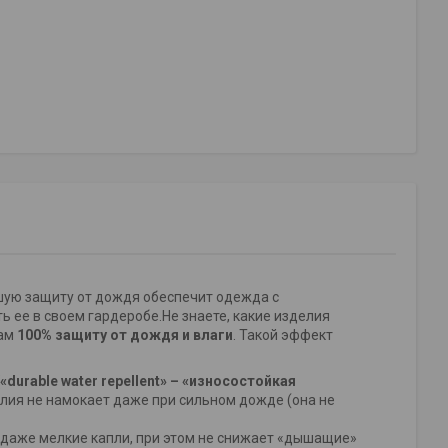
шую защиту от дождя обеспечит одежда с
 ее в своем гардеробе.Не знаете, какие изделия
вам
100% защиту от дождя и влаги
. Такой эффект
urable water repellent» – «износостойкая
делия не намокает даже при сильном дожде (она не
ь даже мелкие капли, при этом не снижает «дышащие»