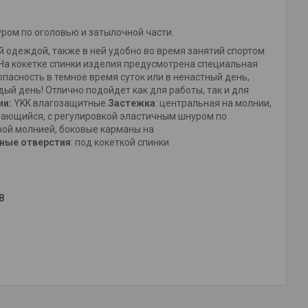
ром по оголовью и затылочной части.
 одеждой, также в ней удобно во время занятий спортом.
к.На кокетке спинки изделия предусмотрена специальная
пасность в темное время суток или в ненастный день,
ый день! Отлично подойдет как для работы, так и для
ии:
YKK влагозащитные.
Застежка
: центральная на молнии,
ивающийся, с регулировкой эластичным шнуром по
ной молнией, боковые карманы на
ные отверстия
: под кокеткой спинки
8