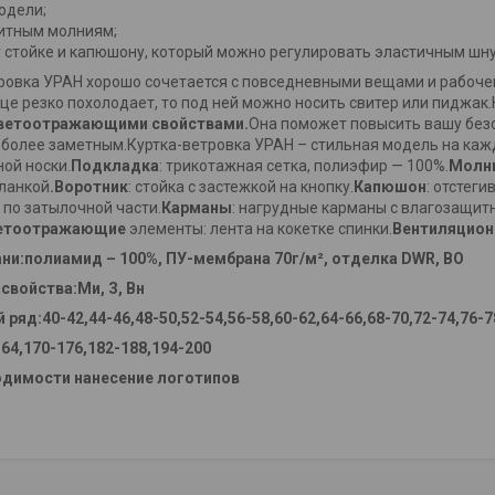
одели;
итным молниям;
у стойке и капюшону, который можно регулировать эластичным шну
ровка УРАН хорошо сочетается с повседневными вещами и рабочей
ице резко похолодает, то под ней можно носить свитер или пиджа
светоотражающими свойствами.
Она поможет повысить вашу безо
 более заметным.Куртка-ветровка УРАН – стильная модель на кажд
ой носки.
Подкладка
: трикотажная сетка, полиэфир — 100%.
Молн
ланкой
.Воротник
: стойка с застежкой на кнопку.
Капюшон
: отстег
 по затылочной части.
Карманы
: нагрудные карманы с влагозащит
етоотражающие
элементы: лента на кокетке спинки.
Вентиляцион
ани:полиамид – 100%, ПУ-мембрана 70г/м², отделка DWR, ВО
свойства:Ми, З, Вн
ряд:40-42,44-46,48-50,52-54,56-58,60-62,64-66,68-70,72-74,76-7
64,170-176,182-188,194-200
одимости нанесение логотипов