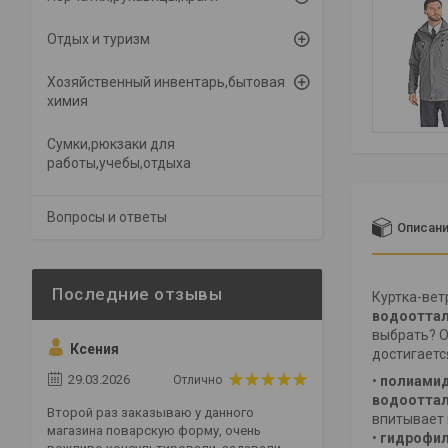
Отдых и туризм
Хозяйственный инвентарь,бытовая
химия
Сумки,рюкзаки для
работы,учебы,отдыха
Вопросы и ответы
Описан
Куртка-вет
водоотта
выбрать? О
Ксения
достигаетс
29.03.2026
Отлично
•
полиамидн
водооттал
Второй раз заказываю у данного
впитывает 
магазина поварскую форму, очень
•
гидрофил