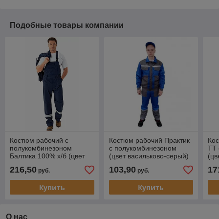
Подобные товары компании
Костюм рабочий с
Костюм рабочий Практик
Ко
полукомбинезоном
с полукомбинезоном
ТТ
Балтика 100% х/б (цвет
(цвет васильково-серый)
(цв
темно-синий)
216,50
103,90
17
руб.
руб.
Купить
Купить
О нас