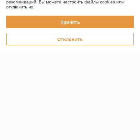
рекомендаций.
Вы можете настроить файлы cookies или
отключить их.
Полная версия сайта
Принять
Политика обработки cookies
Отклонить
Сайт создан на платформе Deal.by
Информация для покупателя
Юридическое лицо:
Частное торговое унитарное предприятие
"ВМагазеПро"
Республика Беларусь, Могилевская обл., г. Могилев, ул.Космонавтов
д.17 кв.23
Регистрационный номер ЕГР: 791427039
УНП: 791427039
Регистрационный орган: Администрация Ленинского района г.