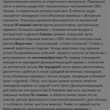
горизонтальная кокетка из отделочного материала. Переднюю
часть и кокетку разделяет горизонтально настроченная СВО
тесьма, и отделочный контрастный кант. В области груди
находятся накладные полу-объемные карманы с фигурным
клапаном. Клапаны карманов фиксируются на контактной
тесьме.
В нижней части
куртки расположены центральные
карманы большого размера с боковым косым входом и
контрастной отделкой.
Спинка
прямая, в верхней части
расположена отрезная кокетка с СВО лентой и контрастным
кантом.
Воротник
– классический, стояче-отложной. Стойка и
нижний воротник из отделки. Концы воротника под прямым
углом.Полукомбинезон рабочий прямого силуэта на бретелях -
регулируемых на
застежку/фастекс.
По переду (нагрудник)
находиться накладной функционирующий карман с клапаном
на контактной тесьме.
На передней
части брюки расположены
достаточно удобные в носке (средней величины) накладные
полу-объемные карманы с косым входом, входящие в боковой
шов с отделкой. Сбоку, чуть выше уровня колена имеется
накладной карман по задней части брюк (функционирующий,
для рабочих инструментов).В боковом шве есть застежка на
сквозные кнопки.
По спинке
, в области линии талии п/к на
участке центра фиксируется эластичной резинкой ( для объема
+- в обхвате талии, выступа живота). Также по задней части
брюк имеются дополнительные накладные карманы с