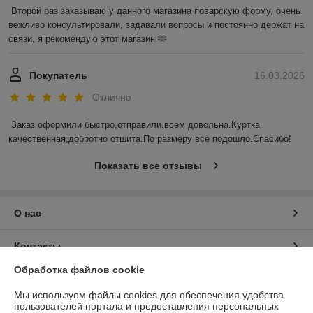
Второй раз заказываю у данного магазина поварскую форму, очень 
вежливо консультировали, задавали вопросы и постоянно держат на 
связи, я рекомендую этот магазин 🫶
Покупатель
16.03.2026
Отлично
Заказ оформили быстро,отправили,всем довольна.Куртка 
качественная,добротно отшита.По размеру все подошло.Спасибо!
Показать все отзывы
О нас
Контакты
Обработка файлов cookie
Доставка и оплата
Мы используем файлы cookies для обеспечения удобства
пользователей портала и предоставления персональных
График работы