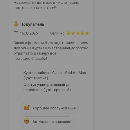
Надеемся видеть вас в числе наших
постоянных клиентов🌹
Покупатель
16.03.2026
Отлично
Заказ оформили быстро,отправили,всем
довольна.Куртка качественная,добротно
отшита.По размеру все
подошло.Спасибо!
Куртка рабочая Classic Red Art.Mas
(цвет графит)
Фартук универсальный для
персонала (цвет красный)
Хорошее обслуживание
Актуальное описание