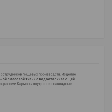
 сотрудников пищевых производств. Изделие
ьной смесовой ткани с водооталкивающей
 лацканами.Карманы внутренние накладные.