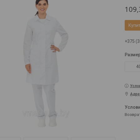
109,
Купи
+375 (3
Разме
4
Усло
Адре
возвра