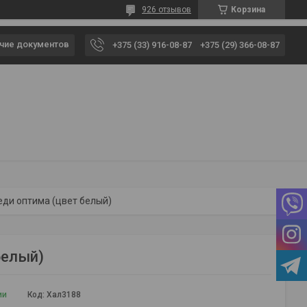
926 отзывов
Корзина
чие документов
+375 (33) 916-08-87
+375 (29) 366-08-87
еди оптима (цвет белый)
белый)
ии
Код:
Хал3188