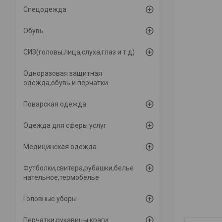
Спецодежда
Обувь
СИЗ(головы,лица,слуха,глаз и т.д)
Одноразовая защитная
одежда,обувь и перчатки
Поварская одежда
Одежда для сферы услуг
Медицинская одежда
Футболки,свитера,рубашки,белье
нательное,термобелье
Головные уборы
Перчатки,рукавицы,краги