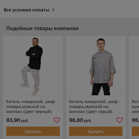
Все условия оплаты
Подобные товары компании
Китель поварской, шеф-
Китель поварской, шеф-
Кит
повара,мужской на
повара,мужской на
муж
кнопках (цвет черный)
кнопках (цвет серый)
син
93,90
96,60
96
руб.
руб.
Купить
Купить