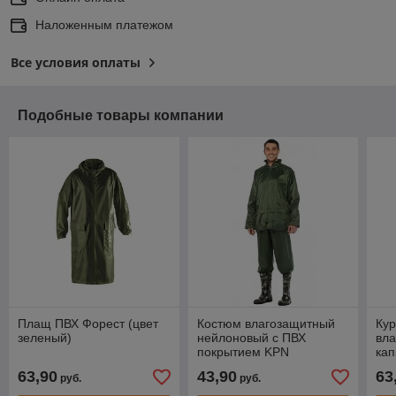
Наложенным платежом
Все условия оплаты
Подобные товары компании
Плащ ПВХ Форест (цвет
Костюм влагозащитный
Кур
зеленый)
нейлоновый с ПВХ
вла
покрытием KPN
ка
(зеленый) Art.Mas
зе
63,90
43,90
63
руб.
руб.