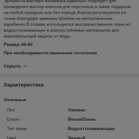
,флориста,мастера маникюра.Идеально подойдет для
проведения мастер-классов,для персонала,а также подарком
на любой праздник или без повода.Фартук регулируется по
талии благодаря завязкам.Шлейки на металлических
карабинах.В отшиве используется высокачественная ткань из
водоотталкивающих и влагоустойчивых материалов для
максимальнорй защиты от воды.
Размер:40-60
При необходимости:нанесение логотипов
Скрыть
Характеристики
Основные
Пол
Унисекс
Сезон
Весна/Осень
Тип ткани
Водоотталкивающая
Цвет
Черный