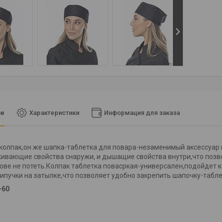
ие
Характеристики
Информация для заказа
колпак,он же шапка-таблетка для повара-незаменимый аксессуар 
ивающие свойства снаружи, и дышащие свойства внутри,что позв
лове не потеть.Колпак таблетка повасркая-универсален,подойдет к
пучки на затылке,что позволяет удобно закрепить шапочку-таблет
-60