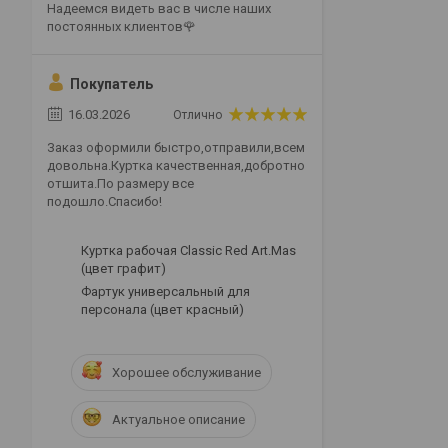
Надеемся видеть вас в числе наших
постоянных клиентов🌹
Покупатель
16.03.2026
Отлично
Заказ оформили быстро,отправили,всем
довольна.Куртка качественная,добротно
отшита.По размеру все
подошло.Спасибо!
Куртка рабочая Classic Red Art.Mas
(цвет графит)
Фартук универсальный для
персонала (цвет красный)
Хорошее обслуживание
Актуальное описание