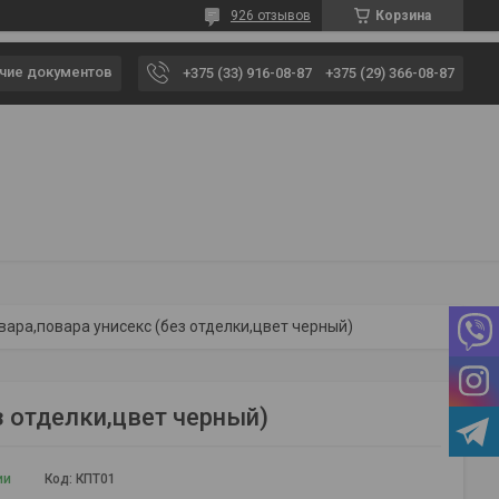
926 отзывов
Корзина
чие документов
+375 (33) 916-08-87
+375 (29) 366-08-87
ара,повара унисекс (без отделки,цвет черный)
з отделки,цвет черный)
ии
Код:
КПТ01