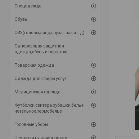
Спецодежда
Обувь
СИЗ(головы,лица,слуха,глаз и т.д)
Одноразовая защитная
одежда,обувь и перчатки
Поварская одежда
Одежда для сферы услуг
Медицинская одежда
Футболки,свитера,рубашки,белье
нательное,термобелье
Головные уборы
Перчатки,рукавицы,краги