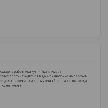
каждого работника кухни.Ткань имеет
оляет долго находиться в данной шапочке на рабочем
ак для женщин,так и для мужчин.Застегивается сзади с
ку на голове.