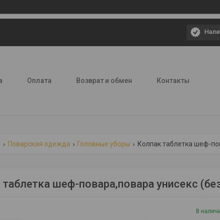
Нали
а
Оплата
Возврат и обмен
Контакты
г
Поварская одежда
Головные уборы
Колпак таблетка шеф-пов
 таблетка шеф-повара,повара унисекс (бе
В налич