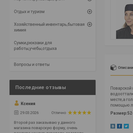
Отдых и туризм
Хозяйственный инвентарь,бытовая
химия
Сумки,рюкзаки для
работы,учебы,отдыха
Вопросы и ответы
Описан
Поварской 
водоотталк
месте,а го
Ксения
помощью ли
29.03.2026
Отлично
Размер:52
Второй раз заказываю у данного
магазина поварскую форму, очень