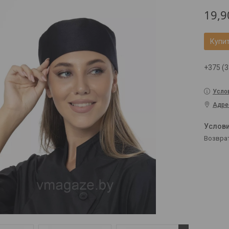
19,9
Купи
+375 (3
Усло
Адре
возвра