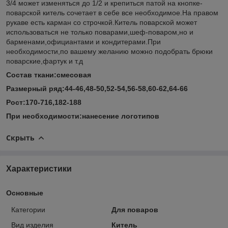
3/4 может изменяться до 1/2 и крепиться патой на кнопке-
поварской китель сочетает в себе все необходимое.На правом
рукаве есть карман со строчкой.Китель поварской может
использоваться не только поварами,шеф-поваром,но и
барменами,официантами и кондитерами.При
необходимости,по вашему желанию можно подобрать брюки
поварские,фартук и т.д
Состав ткани:смесовая
Размерный ряд:44-46,48-50,52-54,56-58,60-62,64-66
Рост:170-716,182-188
При необходимости:нанесение логотипов
Скрыть
Характеристики
Основные
Категории
Для поваров
Вид изделия
Китель