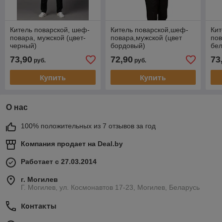
Китель поварской, шеф-
Китель поварской,шеф-
Кит
повара, мужской (цвет-
повара,мужской (цвет
пов
черный)
бордовый)
бе
73,90
72,90
73
руб.
руб.
Купить
Купить
О нас
100% положительных из 7 отзывов за год
Компания продает на
Deal.by
Работает с 27.03.2014
г. Могилев
Г. Могилев, ул. Космонавтов 17-23, Могилев, Беларусь
Контакты