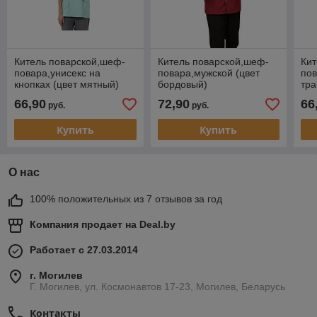
Китель поварской,шеф-
Китель поварской,шеф-
Кит
повара,унисекс на
повара,мужской (цвет
пов
кнопках (цвет мятный)
бордовый)
тра
(цв
66,90
72,90
66
руб.
руб.
Купить
Купить
О нас
100% положительных из 7 отзывов за год
Компания продает на
Deal.by
Работает с 27.03.2014
г. Могилев
Г. Могилев, ул. Космонавтов 17-23, Могилев, Беларусь
Контакты