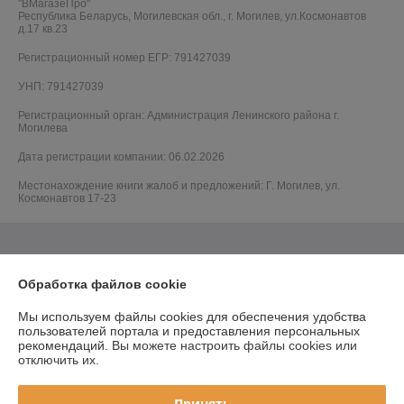
"ВМагазеПро"
Республика Беларусь, Могилевская обл., г. Могилев, ул.Космонавтов
д.17 кв.23
Регистрационный номер ЕГР: 791427039
УНП: 791427039
Регистрационный орган: Администрация Ленинского района г.
Могилева
Дата регистрации компании: 06.02.2026
Местонахождение книги жалоб и предложений: Г. Могилев, ул.
Космонавтов 17-23
Обработка файлов cookie
Мы используем файлы cookies для обеспечения удобства
пользователей портала и предоставления персональных
рекомендаций.
Вы можете настроить файлы cookies или
отключить их.
Принять