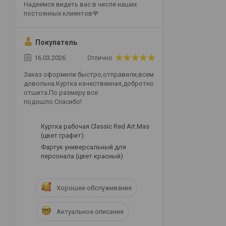
Надеемся видеть вас в числе наших
постоянных клиентов🌹
Покупатель
16.03.2026
Отлично
Заказ оформили быстро,отправили,всем
довольна.Куртка качественная,добротно
отшита.По размеру все
подошло.Спасибо!
Куртка рабочая Classic Red Art.Mas
(цвет графит)
Фартук универсальный для
персонала (цвет красный)
Хорошее обслуживание
Актуальное описание