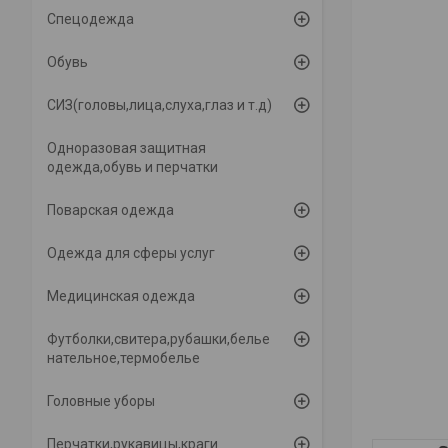
Спецодежда
Обувь
СИЗ(головы,лица,слуха,глаз и т.д)
Одноразовая защитная
одежда,обувь и перчатки
Поварская одежда
Одежда для сферы услуг
Медицинская одежда
Футболки,свитера,рубашки,белье
нательное,термобелье
Головные уборы
Перчатки,рукавицы,краги