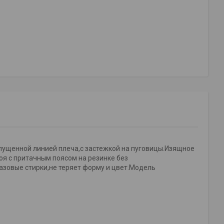
 опущенной линией плеча,с застежкой на пуговицы.Изящное
я с притачным поясом на резинке без
зовые стирки,не теряет форму и цвет.Модель