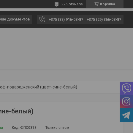
926 отзывов
Корзина
чие документов
+375 (33) 916-08-87
+375 (29) 366-08-87
еф-повара,женский (цвет-сине-белый)
ине-белый)
ии
Код:
ФПС0318
Только оптом