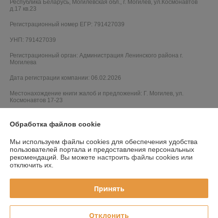
Республика Беларусь, Могилевская обл., г. Могилев, ул.Космонавтов
д.17 кв.23
Регистрационный номер ЕГР: 791427039
УНП: 791427039
Регистрационный орган: Администрация Ленинского района г.
Могилева
Дата регистрации компании: 06.02.2026
Местонахождение книги жалоб и предложений: Г. Могилев, ул.
Космонавтов 17-23
Обработка файлов cookie
Мы используем файлы cookies для обеспечения удобства
пользователей портала и предоставления персональных
рекомендаций.
Вы можете настроить файлы cookies или
отключить их.
Принять
Отклонить