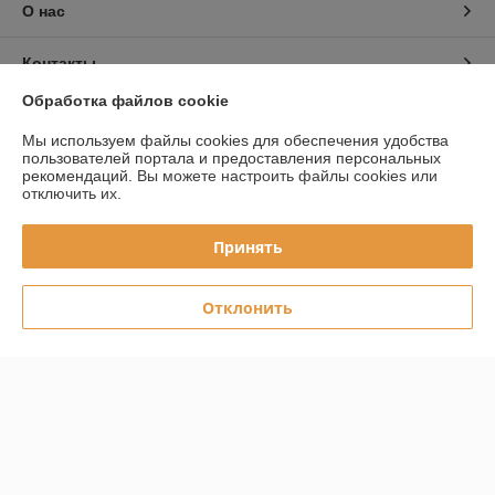
О нас
Контакты
Обработка файлов cookie
Доставка и оплата
Мы используем файлы cookies для обеспечения удобства
пользователей портала и предоставления персональных
График работы
рекомендаций.
Вы можете настроить файлы cookies или
отключить их.
Полная версия сайта
Принять
Политика обработки cookies
Отклонить
Сайт создан на платформе Deal.by
Информация для покупателя