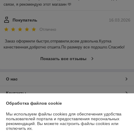
связи, я рекомендую этот магазин 🫶
Покупатель
16.03.2026
Отлично
Заказ оформили быстро,отправили,всем довольна.Куртка 
качественная,добротно отшита.По размеру все подошло.Спасибо!
Показать все отзывы
О нас
Контакты
Обработка файлов cookie
Доставка и оплата
Мы используем файлы cookies для обеспечения удобства
пользователей портала и предоставления персональных
График работы
рекомендаций.
Вы можете настроить файлы cookies или
отключить их.