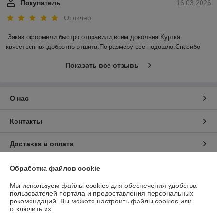
Покупатель
16.03.2026
Отлично
Заказ оформили быстро,отправили,всем довольна.Куртка 
качественная,добротно отшита.По размеру все подошло.Спасибо!
Показать все отзывы
О нас
Контакты
Доставка и оплата
График работы
Обработка файлов cookie
Мы используем файлы cookies для обеспечения удобства
Полная версия сайта
пользователей портала и предоставления персональных
рекомендаций.
Вы можете настроить файлы cookies или
отключить их.
Политика обработки cookies