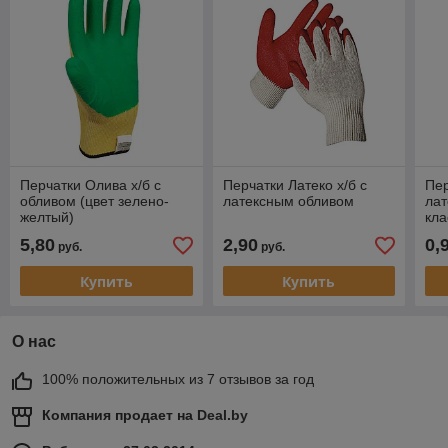
Перчатки Олива х/б с
Перчатки Латеко х/б с
Пер
обливом (цвет зелено-
латексным обливом
лат
желтый)
кла
5,80
2,90
0,
руб.
руб.
Купить
Купить
О нас
100% положительных из 7 отзывов за год
Компания продает на
Deal.by