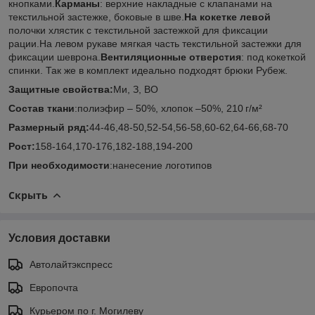
кнопками.
Карманы
: верхние накладные с клапанами на
текстильной застежке, боковые в шве.
На кокетке левой
полочки хлястик с текстильной застежкой для фиксации
рации.На левом рукаве мягкая часть текстильной застежки для
фиксации шеврона.
Вентиляционные отверстия
: под кокеткой
спинки. Так же в комплект идеально подходят брюки Рубеж.
Защитные свойства:
Ми, З, ВО
Состав ткани
:полиэфир – 50%, хлопок –50%, 210 г/м²
Размерный ряд:
44-46,48-50,52-54,56-58,60-62,64-66,68-70
Рост:
158-164,170-176,182-188,194-200
При необходимости
:нанесение логотипов
Скрыть
Условия доставки
Автолайтэкспресс
Европочта
Курьером по г. Могилеву