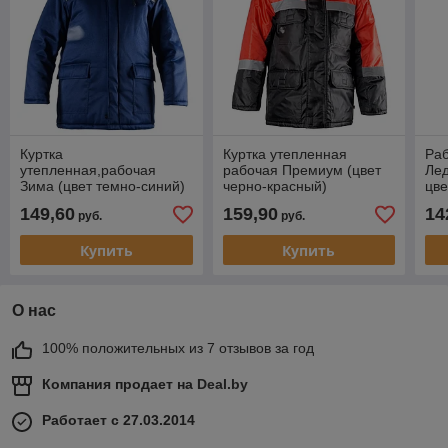
Куртка
Куртка утепленная
Раб
утепленная,рабочая
рабочая Премиум (цвет
Лед
Зима (цвет темно-синий)
черно-красный)
цве
149,60
159,90
14
руб.
руб.
Купить
Купить
О нас
100% положительных из 7 отзывов за год
Компания продает на
Deal.by
Работает с 27.03.2014