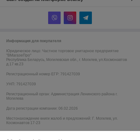
Информация для покупателя
Юридическое лицо:
Частное торговое унитарное предприятие
"ВМагазеПро"
Республика Беларусь, Могилевская обл., г. Могилев, ул.Космонавтов
д.17 кв.23
Регистрационный номер ЕГР: 791427039
УНП: 791427039
Регистрационный орган: Администрация Ленинского района г.
Могилева
Дата регистрации компании: 06.02.2026
Местонахождение книги жалоб и предложений: Г. Могилев, ул.
Космонавтов 17-23