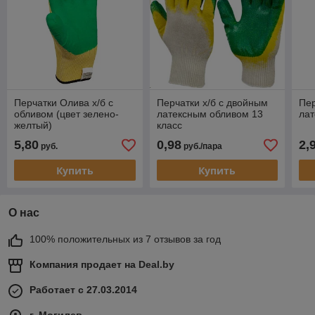
Перчатки Олива х/б с
Перчатки х/б с двойным
Пер
обливом (цвет зелено-
латексным обливом 13
ла
желтый)
класс
5,80
0,98
2,
руб.
руб./пара
Купить
Купить
О нас
100% положительных из 7 отзывов за год
Компания продает на
Deal.by
Работает с 27.03.2014