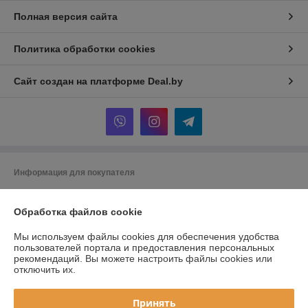
Полная версия сайта
Политика обработки cookies
Сайт создан на платформе Deal.by
Информация для покупателя
Юридическое лицо:
Частное торговое унитарное предприятие
"ВМагазеПро"
Обработка файлов cookie
Республика Беларусь, Могилевская обл., г. Могилев, ул.Космонавтов
д.17 кв.23
Мы используем файлы cookies для обеспечения удобства
Регистрационный номер ЕГР: 791427039
пользователей портала и предоставления персональных
рекомендаций.
Вы можете настроить файлы cookies или
УНП: 791427039
отключить их.
Регистрационный орган: Администрация Ленинского района г.
Могилева
Принять