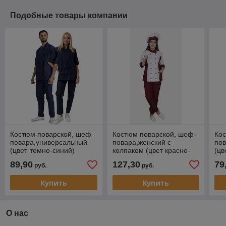
Подобные товары компании
Костюм поварской, шеф-
Костюм поварской, шеф-
Кос
повара,универсальный
повара,женский с
по
(цвет-темно-синий)
колпаком (цвет красно-
(цв
белый)
89,90
127,30
79
руб.
руб.
Купить
Купить
О нас