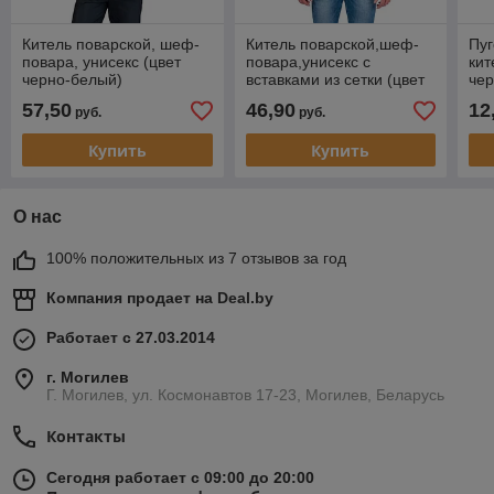
Китель поварской, шеф-
Китель поварской,шеф-
Пуг
повара, унисекс (цвет
повара,унисекс с
кит
черно-белый)
вставками из сетки (цвет
че
белый)
57,50
46,90
12
руб.
руб.
Купить
Купить
О нас
100% положительных из 7 отзывов за год
Компания продает на
Deal.by
Работает с 27.03.2014
г. Могилев
Г. Могилев, ул. Космонавтов 17-23, Могилев, Беларусь
Контакты
Сегодня работает с 09:00 до 20:00