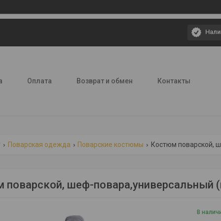
Нали
а
Оплата
Возврат и обмен
Контакты
г
Поварская одежда
Поварские костюмы
Костюм поварской, 
 поварской, шеф-повара,универсальный (
В налич