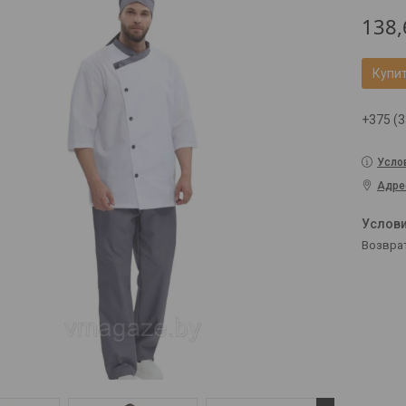
138,
Купи
+375 (3
Усло
Адре
возвра