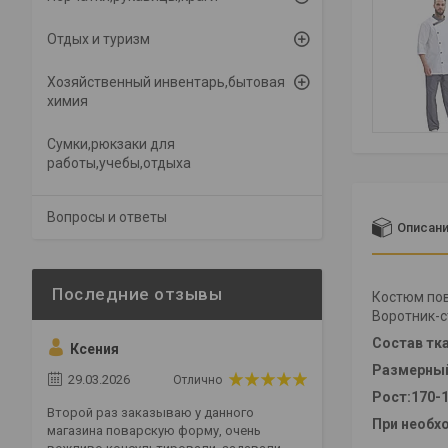
Отдых и туризм
Хозяйственный инвентарь,бытовая
химия
Сумки,рюкзаки для
работы,учебы,отдыха
Вопросы и ответы
Описан
Костюм пов
Воротник-с
Состав тк
Ксения
Размерный 
29.03.2026
Отлично
Рост:170-1
Второй раз заказываю у данного
При необх
магазина поварскую форму, очень