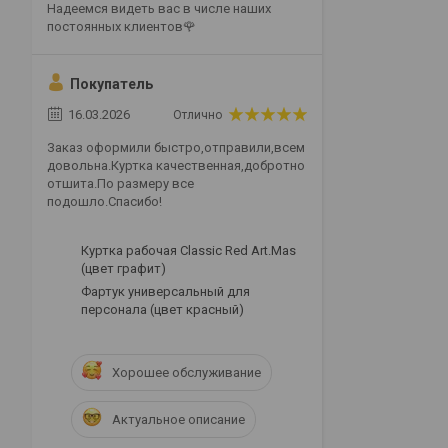
Надеемся видеть вас в числе наших
постоянных клиентов🌹
Покупатель
16.03.2026
Отлично
Заказ оформили быстро,отправили,всем
довольна.Куртка качественная,добротно
отшита.По размеру все
подошло.Спасибо!
Куртка рабочая Classic Red Art.Mas
(цвет графит)
Фартук универсальный для
персонала (цвет красный)
Хорошее обслуживание
Актуальное описание