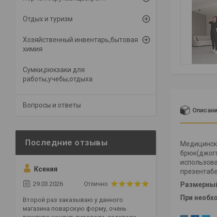
Отдых и туризм
Хозяйственный инвентарь,бытовая
химия
Сумки,рюкзаки для
работы,учебы,отдыха
Вопросы и ответы
Описан
Медицински
брюк(джогг
использова
Ксения
презентабе
29.03.2026
Отлично
Размерный 
При необх
Второй раз заказываю у данного
магазина поварскую форму, очень