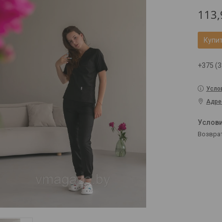
113,
Купи
+375 (3
Усло
Адре
возвра