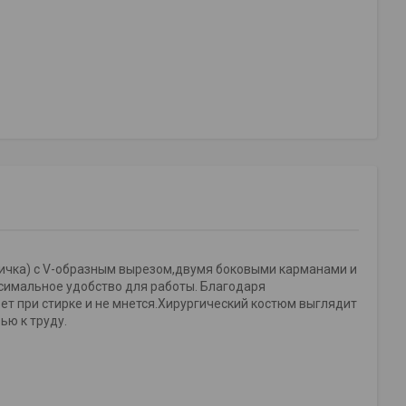
гичка) с V-образным вырезом,двумя боковыми карманами и
симальное удобство для работы. Благодаря
ет при стирке и не мнется.Хирургический костюм выглядит
ью к труду.