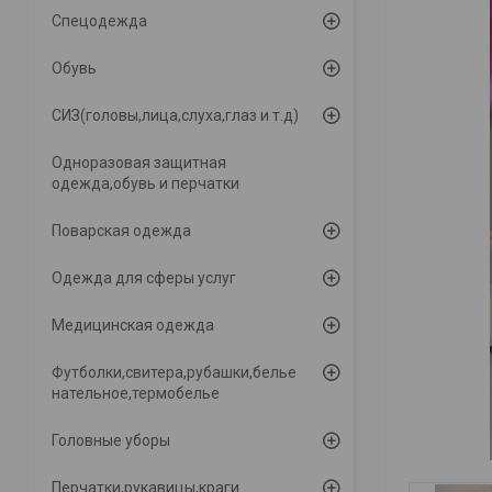
Спецодежда
Обувь
СИЗ(головы,лица,слуха,глаз и т.д)
Одноразовая защитная
одежда,обувь и перчатки
Поварская одежда
Одежда для сферы услуг
Медицинская одежда
Футболки,свитера,рубашки,белье
нательное,термобелье
Головные уборы
Перчатки,рукавицы,краги