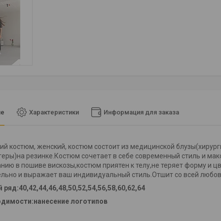
ие
Характеристики
Информация для заказа
й костюм, женский, костюм состоит из медицинской блузы(хирур
еры)на резинке.Костюм сочетает в себе современный стиль и мак
нию в пошиве вискозы,костюм приятен к телу,не теряет форму и цв
льно и выражает ваш индивидуальный стиль.Отшит со всей любов
ряд:40,42,44,46,48,50,52,54,56,58,60,62,64
одимости:нанесение логотипов