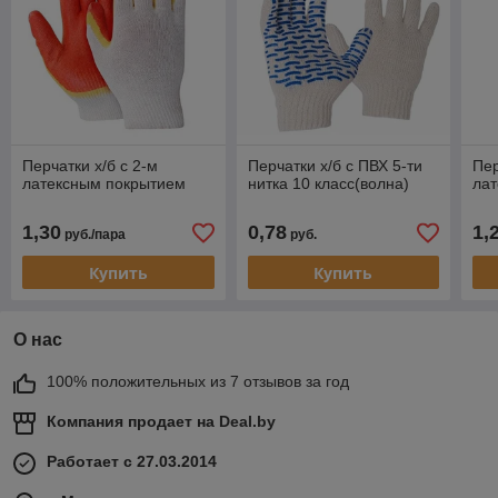
Перчатки х/б с 2-м
Перчатки х/б с ПВХ 5-ти
Пер
латексным покрытием
нитка 10 класс(волна)
ла
1,30
0,78
1,
руб./пара
руб.
Купить
Купить
О нас
100% положительных из 7 отзывов за год
Компания продает на
Deal.by
Работает с 27.03.2014