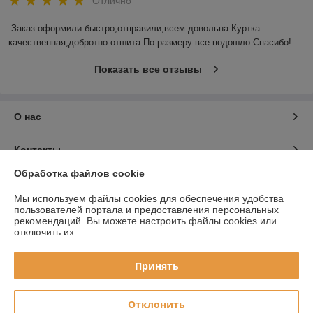
Отлично
Заказ оформили быстро,отправили,всем довольна.Куртка 
качественная,добротно отшита.По размеру все подошло.Спасибо!
Показать все отзывы
О нас
Контакты
Обработка файлов cookie
Доставка и оплата
Мы используем файлы cookies для обеспечения удобства
пользователей портала и предоставления персональных
График работы
рекомендаций.
Вы можете настроить файлы cookies или
отключить их.
Полная версия сайта
Принять
Политика обработки cookies
Отклонить