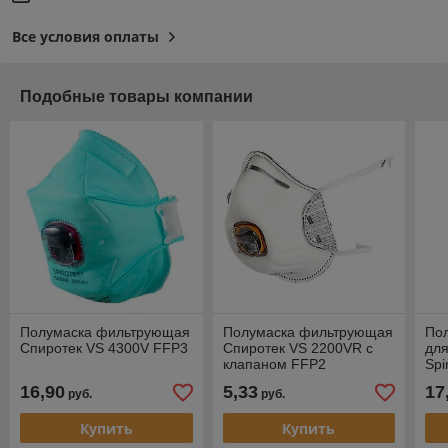
Все условия оплаты
Подобные товары компании
Полумаска фильтрующая
Полумаска фильтрующая
По
Спиротек VS 4300V FFP3
Спиротек VS 2200VR с
для
клапаном FFP2
Spi
16,90
5,33
17
руб.
руб.
Купить
Купить