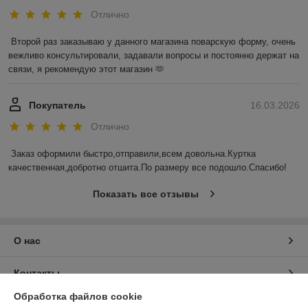
Отлично
Второй раз заказываю у данного магазина поварскую форму, очень 
вежливо консультировали, задавали вопросы и постоянно держат на 
связи, я рекомендую этот магазин 🫶
Покупатель
16.03.2026
Отлично
Заказ оформили быстро,отправили,всем довольна.Куртка 
качественная,добротно отшита.По размеру все подошло.Спасибо!
Показать все отзывы
О нас
Контакты
Обработка файлов cookie
Доставка и оплата