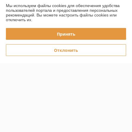
Мы используем файлы cookies для обеспечения удобства
пользователей портала и предоставления персональных
График работы
рекомендаций.
Вы можете настроить файлы cookies или
отключить их.
Полная версия сайта
Принять
Политика обработки cookies
Отклонить
Сайт создан на платформе Deal.by
Информация для покупателя
Юридическое лицо:
Частное торговое унитарное предприятие
"ВМагазеПро"
Республика Беларусь, Могилевская обл., г. Могилев, ул.Космонавтов
д.17 кв.23
Регистрационный номер ЕГР: 791427039