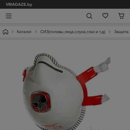
VMAGAZE.by
Каталог
СИЗ(головы,лица,слуха,глаз и т.д)
Защита 