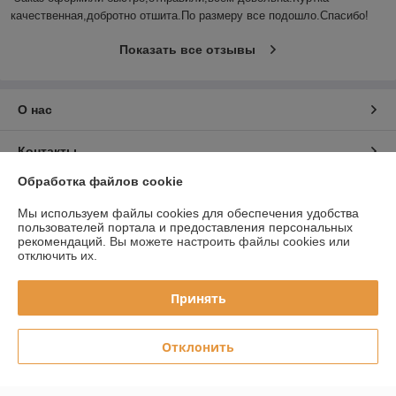
качественная,добротно отшита.По размеру все подошло.Спасибо!
Показать все отзывы
О нас
Контакты
Обработка файлов cookie
Доставка и оплата
Мы используем файлы cookies для обеспечения удобства
пользователей портала и предоставления персональных
График работы
рекомендаций.
Вы можете настроить файлы cookies или
отключить их.
Полная версия сайта
Принять
Политика обработки cookies
Отклонить
Сайт создан на платформе Deal.by