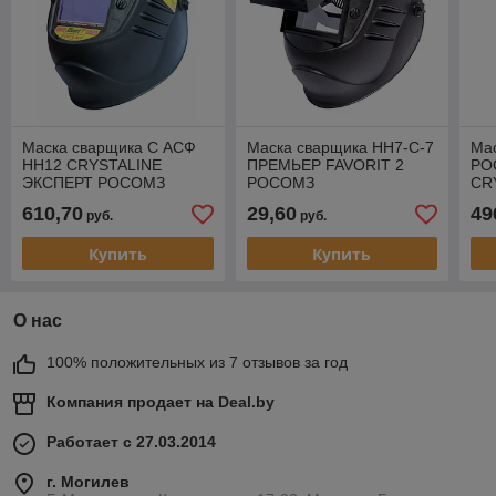
Маска сварщика С АСФ
Маска сварщика НН7-С-7
Ма
НН12 CRYSTALINE
ПРЕМЬЕР FAVORIT 2
РО
ЭКСПЕРТ РОСОМЗ
РОСОМЗ
CR
BI
610,70
29,60
49
руб.
руб.
Купить
Купить
О нас
100% положительных из 7 отзывов за год
Компания продает на
Deal.by
Работает с 27.03.2014
г. Могилев