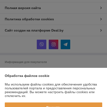
Полная версия сайта
Политика обработки cookies
Сайт создан на платформе Deal.by
Информация для покупателя
Юридическое лицо:
Частное торговое унитарное предприятие
"ВМагазеПро"
Обработка файлов cookie
Республика Беларусь, Могилевская обл., г. Могилев, ул.Космонавтов
д.17 кв.23
Мы используем файлы cookies для обеспечения удобства
Регистрационный номер ЕГР: 791427039
пользователей портала и предоставления персональных
рекомендаций.
Вы можете настроить файлы cookies или
УНП: 791427039
отключить их.
Регистрационный орган: Администрация Ленинского района г.
Могилева