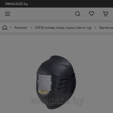
VMAGAZE.by
Каталог
СИЗ(головы,лица,слуха,глаз и т.д)
Щитки,м