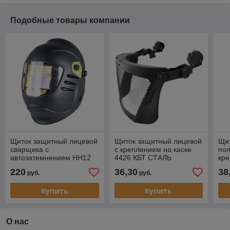
Подобные товары компании
Щиток защитный лицевой
Щиток защитный лицевой
Щи
сварщика с
с креплением на каске
пол
автозатемнением HH12
4426 КБТ СТАЛЬ
кре
CRYSTALINE ЯМАЛ
ЭКСПЕРТ RX РОСОМЗ
Ви
220
36,30
38
руб.
руб.
Favorit, РОСОМЗ
арт
Купить
Купить
О нас