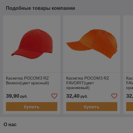
Подобные товары компании
Каскетка РОСОМЗ RZ
Каскетка РОСОМЗ RZ
Ка
Визион(цвет красный)
FAVORIТ(цвет
FA
оранжевый)
ор
39,90
32,40
32
руб.
руб.
Купить
Купить
О нас