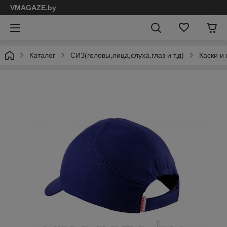
VMAGAZE.by
Каталог
СИЗ(головы,лица,слуха,глаз и т.д)
Каски и