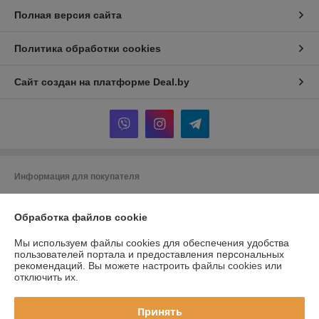
Полная версия сайта
Политика обработки cookies
Сайт создан на платформе Deal.by
Информация для покупателя
Юридическое лицо:
Частное торговое унитарное предприятие
"ВМагазеПро"
Обработка файлов cookie
Республика Беларусь, Могилевская обл., г. Могилев, ул.Космонавтов
д.17 кв.23
Мы используем файлы cookies для обеспечения удобства
Регистрационный номер ЕГР: 791427039
пользователей портала и предоставления персональных
рекомендаций.
Вы можете настроить файлы cookies или
УНП: 791427039
отключить их.
Регистрационный орган: Администрация Ленинского района г.
Могилева
Принять