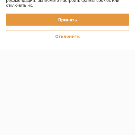
рекомендаций.
Вы можете настроить файлы cookies или
отключить их.
Покупатель
16.03.2026
Отлично
Принять
Заказ оформили быстро,отправили,всем довольна.Куртка 
Отклонить
качественная,добротно отшита.По размеру все подошло.Спасибо!
Показать все отзывы
О нас
Контакты
Доставка и оплата
График работы
Полная версия сайта