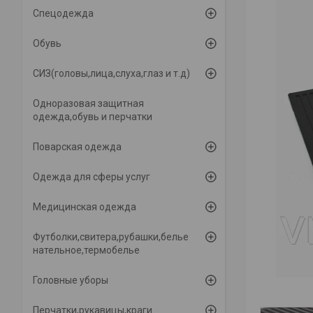
Спецодежда
Обувь
СИЗ(головы,лица,слуха,глаз и т.д)
Одноразовая защитная
одежда,обувь и перчатки
Поварская одежда
Одежда для сферы услуг
Медицинская одежда
Футболки,свитера,рубашки,белье
нательное,термобелье
Головные уборы
Перчатки,рукавицы,краги