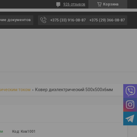
926 отзывов
Корзина
чие документов
+375 (33) 916-08-87
+375 (29) 366-08-87
рическим током
Ковер диэлектрический 500х500х6мм
ии
Код:
Ков1001