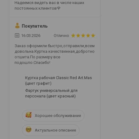
Надеемся видеть вас в числе наших
постоянных клиентов🌹
Покупатель
16.03.2026
Отлично
Заказ оформили быстро,отправили,всем
довольна.Куртка качественная,добротно
отшита.По размеру все
подошло.Спасибо!
Куртка рабочая Classic Red Art.Mas
(цвет графит)
Фартук универсальный для
персонала (цвет красный)
Хорошее обслуживание
Актуальное описание