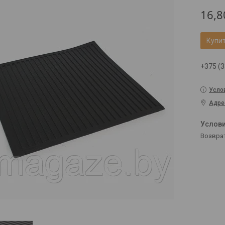
16,8
Купи
+375 (3
Усло
Адре
возвра