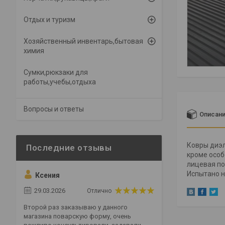
Отдых и туризм
Хозяйственный инвентарь,бытовая
химия
Сумки,рюкзаки для
работы,учебы,отдыха
Вопросы и ответы
Описан
Ковры диэл
кроме особ
лицевая по
Испытано н
Ксения
29.03.2026
Отлично
Второй раз заказываю у данного
магазина поварскую форму, очень