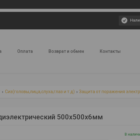
Нали
а
Оплата
Возврат и обмен
Контакты
г
Сиз(головы,лица,слуха,глаз и т.д)
Защита от поражения элект
диэлектрический 500х500х6мм
В налич