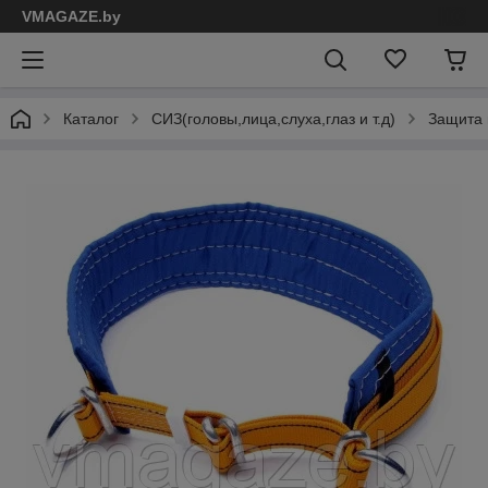
VMAGAZE.by
Каталог
СИЗ(головы,лица,слуха,глаз и т.д)
Защита 