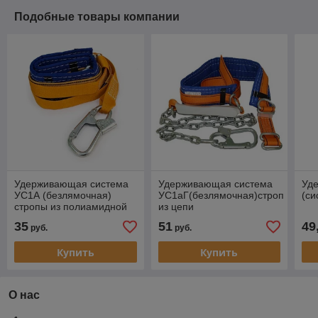
Подобные товары компании
Удерживающая система
Удерживающая система
Уд
УС1А (безлямочная)
УС1аГ(безлямочная)строп
(си
стропы из полиамидной
из цепи
ленты 1,45м
35
51
49
руб.
руб.
Купить
Купить
О нас