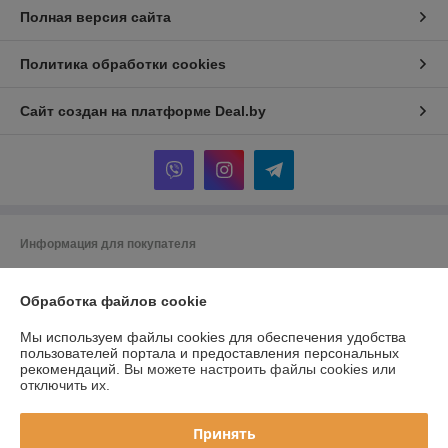
Полная версия сайта
Политика обработки cookies
Сайт создан на платформе Deal.by
Информация для покупателя
Юридическое лицо:
Частное торговое унитарное предприятие
"ВМагазеПро"
Обработка файлов cookie
Республика Беларусь, Могилевская обл., г. Могилев, ул.Космонавтов
д.17 кв.23
Мы используем файлы cookies для обеспечения удобства
Регистрационный номер ЕГР: 791427039
пользователей портала и предоставления персональных
рекомендаций.
Вы можете настроить файлы cookies или
УНП: 791427039
отключить их.
Регистрационный орган: Администрация Ленинского района г.
Могилева
Принять