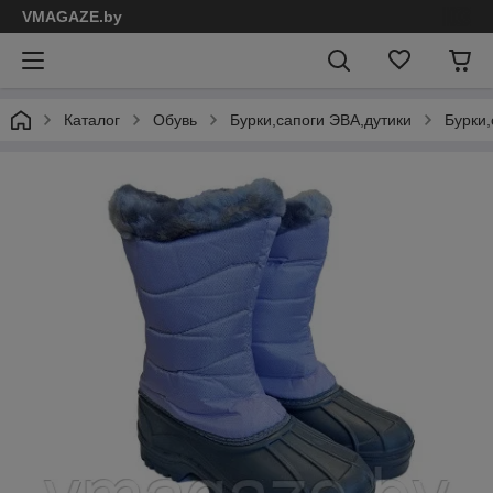
VMAGAZE.by
Каталог
Обувь
Бурки,сапоги ЭВА,дутики
Бурки,