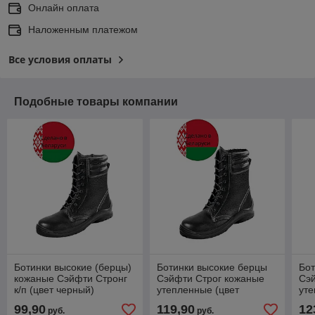
Онлайн оплата
Наложенным платежом
Все условия оплаты
Подобные товары компании
Ботинки высокие (берцы)
Ботинки высокие берцы
Бот
кожаные Сэйфти Стронг
Сэйфти Строг кожаные
Сэ
к/п (цвет черный)
утепленные (цвет
уте
черный)
че
99,90
119,90
12
руб.
руб.