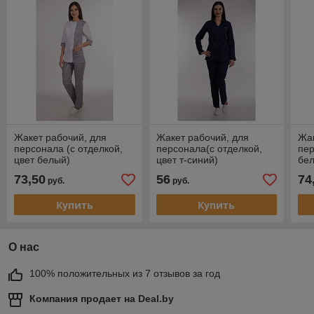
Жакет рабочий, для
Жакет рабочий, для
Жак
персонала (с отделкой,
персонала(с отделкой,
пер
цвет белый)
цвет т-синий)
бел
73,50
56
74
руб.
руб.
Купить
Купить
О нас
100% положительных из 7 отзывов за год
Компания продает на
Deal.by