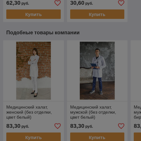
62,30
30,60
руб.
руб.
Купить
Купить
Подобные товары компании
Медицинский халат,
Медицинский халат,
Мед
женский (без отделки,
мужской (без отделки,
муж
цвет белый)
цвет белый)
бир
83,30
83,30
83
руб.
руб.
Купить
Купить