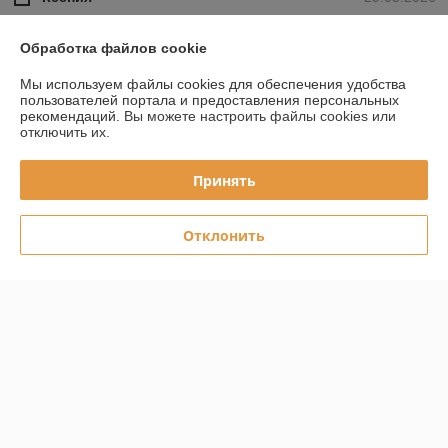
Отлично
Обработка файлов cookie
Второй раз заказываю у данного магазина поварскую форму, очень 
Мы используем файлы cookies для обеспечения удобства
вежливо консультировали, задавали вопросы и постоянно держат на 
пользователей портала и предоставления персональных
связи, я рекомендую этот магазин 🫶
рекомендаций.
Вы можете настроить файлы cookies или
отключить их.
Покупатель
16.03.2026
Принять
Отлично
Заказ оформили быстро,отправили,всем довольна.Куртка 
Отклонить
качественная,добротно отшита.По размеру все подошло.Спасибо!
Показать все отзывы
О нас
Контакты