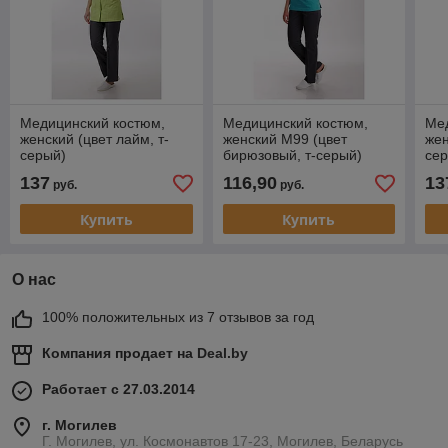
Медицинский костюм,
Медицинский костюм,
Ме
женский (цвет лайм, т-
женский М99 (цвет
жен
серый)
бирюзовый, т-серый)
сер
137
116,90
13
руб.
руб.
Купить
Купить
О нас
100% положительных из 7 отзывов за год
Компания продает на
Deal.by
Работает с 27.03.2014
г. Могилев
Г. Могилев, ул. Космонавтов 17-23, Могилев, Беларусь